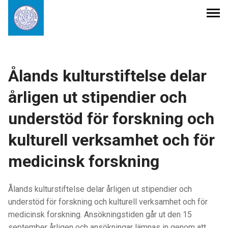
Publikationer
Ålands kulturstiftelse delar
Internationella avtal
årligen ut stipendier och
understöd för forskning och
Stipendier och understöd
kulturell verksamhet och för
Kulturpris
medicinsk forskning
Om stiftelsen
Ålands kulturstiftelse delar årligen ut stipendier och
understöd för forskning och kulturell verksamhet och för
Sök
medicinsk forskning. Ansökningstiden går ut den 15
efter:
september årligen och ansökningar lämnas in genom att