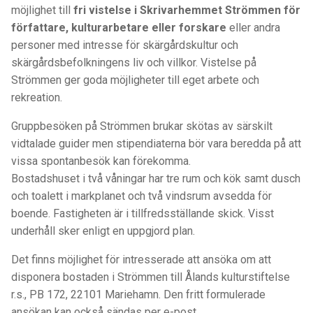
möjlighet till
fri vistelse i Skrivarhemmet Strömmen för
författare, kulturarbetare eller forskare
eller andra
personer med intresse för skärgårdskultur och
skärgårdsbefolkningens liv och villkor. Vistelse på
Strömmen ger goda möjligheter till eget arbete och
rekreation.
Gruppbesöken på Strömmen brukar skötas av särskilt
vidtalade guider men stipendiaterna bör vara beredda på att
vissa spontanbesök kan förekomma.
Bostadshuset i två våningar har tre rum och kök samt dusch
och toalett i markplanet och två vindsrum avsedda för
boende. Fastigheten är i tillfredsställande skick. Visst
underhåll sker enligt en uppgjord plan.
Det finns möjlighet för intresserade att ansöka om att
disponera bostaden i Strömmen till Ålands kulturstiftelse
r.s., PB 172, 22101 Mariehamn. Den fritt formulerade
ansökan kan också sändas per e-post