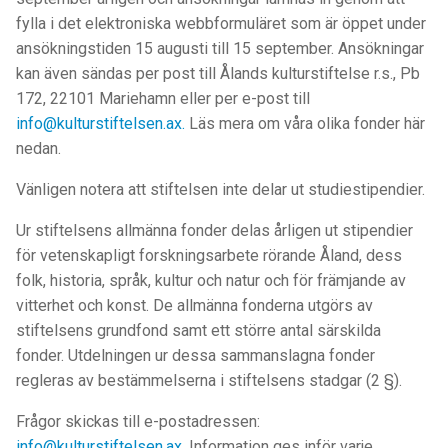
fylla i det elektroniska webbformuläret som är öppet under
ansökningstiden 15 augusti till 15 september. Ansökningar
kan även sändas per post till Ålands kulturstiftelse r.s., Pb
172, 22101 Mariehamn eller per e-post till
info@kulturstiftelsen.ax
.
Läs mera om våra olika fonder här
nedan.
Vänligen notera att stiftelsen inte delar ut studiestipendier.
Ur stiftelsens allmänna fonder delas årligen ut stipendier
för vetenskapligt forskningsarbete rörande Åland, dess
folk, historia, språk, kultur och natur och för främjande av
vitterhet och konst. De allmänna fonderna utgörs av
stiftelsens grundfond samt ett större antal särskilda
fonder. Utdelningen ur dessa sammanslagna fonder
regleras av bestämmelserna i stiftelsens stadgar (2 §).
Frågor skickas till e-postadressen:
info@kulturstiftelsen.ax
.
Information ges inför varje