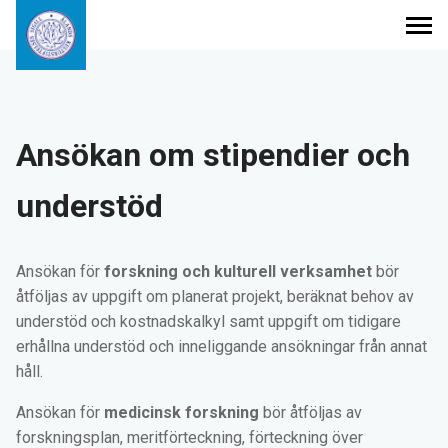
Publikationer
Ansökan om stipendier och
Internationella avtal
understöd
Stipendier och understöd
Ansökan för
forskning och kulturell verksamhet
bör
Kulturpris
åtföljas av uppgift om planerat projekt, beräknat behov av
understöd och kostnadskalkyl samt uppgift om tidigare
erhållna understöd och inneliggande ansökningar från annat
Om stiftelsen
håll.
Ansökan för
medicinsk forskning
bör åtföljas av
Sök
forskningsplan, meritförteckning, förteckning över
efter: