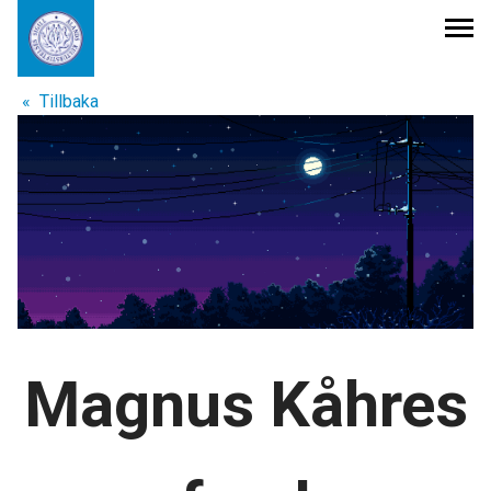
Tillbaka
Publikationer
Internationella avtal
Stipendier och understöd
Kulturpris
Magnus Kåhres
Om stiftelsen
Sök
efter: